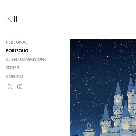
NII
PERSONAL
PORTFOLIO
CLIENT COMMISIONS
OTHER
CONTACT
Mud Pri